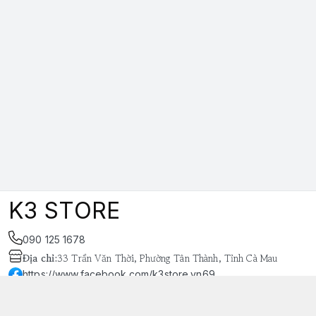
K3 STORE
090 125 1678
Địa chỉ
:
33 Trần Văn Thời, Phường Tân Thành, Tỉnh Cà Mau
https://www.facebook.com/k3store.vn69
038 848 4669
k3store.vn@gmail.com