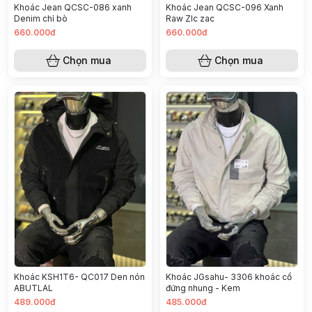
Khoác Jean QCSC-086 xanh
Khoác Jean QCSC-096 Xanh
Denim chỉ bò
Raw ZIc zac
660.000đ
660.000đ
Chọn mua
Chọn mua
Khoác KSH1T6- QC017 Den nón
Khoác JGsahu- 3306 khoác cổ
ABUTLAL
đứng nhung - Kem
489.000đ
485.000đ