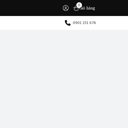
0
Giỏ hàng
0901 251 678