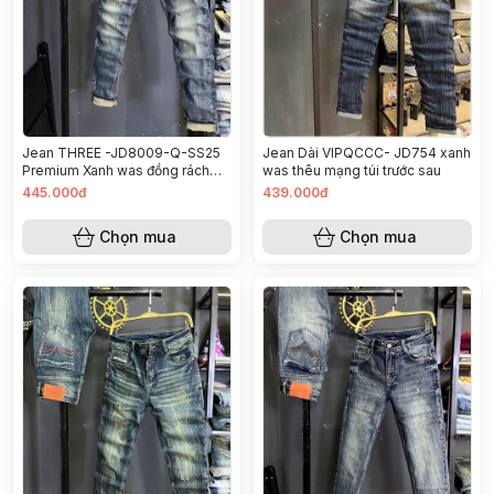
Jean THREE -JD8009-Q-SS25
Jean Dài VIPQCCC- JD754 xanh
Premium Xanh was đồng rách
was thêu mạng túi trước sau
mạng
445.000đ
439.000đ
Chọn mua
Chọn mua