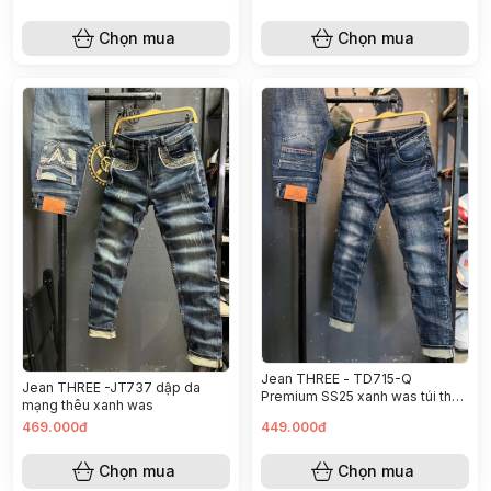
Chọn mua
Chọn mua
Jean THREE - TD715-Q
Jean THREE -JT737 dập da
Premium SS25 xanh was túi thêu
mạng thêu xanh was
x
469.000đ
449.000đ
Chọn mua
Chọn mua