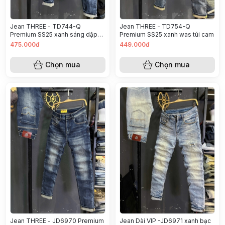
Jean THREE - TD744-Q
Jean THREE - TD754-Q
Premium SS25 xanh sáng dập
Premium SS25 xanh was túi cam
da
475.000đ
449.000đ
Chọn mua
Chọn mua
Jean THREE - JD6970 Premium
Jean Dài VIP -JD6971 xanh bạc