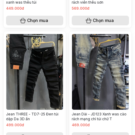
xanh was thêu túi
rách viền thêu sơn
449.000đ
569.000đ
Chọn mua
Chọn mua
Jean THREE - TD7-25 Đen túi
Jean Dài - JD123 Xanh was cào
dập Da 3D ẩn
rách mạng chỉ túi chữ T
499.000đ
469.000đ