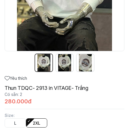
Yêu thích
Thun TDQC- 2913 in VITAGE- Trắng
Có sẵn
:
2
280.000đ
Size
:
L
2XL