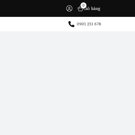
0
Giỏ hàng
0901 251 678