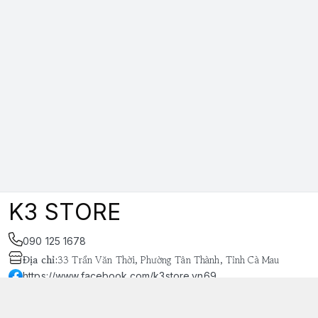
K3 STORE
090 125 1678
Địa chỉ
:
33 Trần Văn Thời, Phường Tân Thành, Tỉnh Cà Mau
https://www.facebook.com/k3store.vn69
038 848 4669
k3store.vn@gmail.com