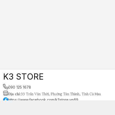
K3 STORE
090 125 1678
Địa chỉ
:
33 Trần Văn Thời, Phường Tân Thành, Tỉnh Cà Mau
https://www.facebook.com/k3store.vn69
038 848 4669
k3store.vn@gmail.com