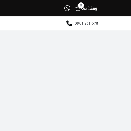
0
Giỏ hàng
0901 251 678