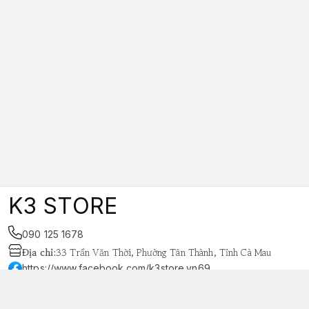
K3 STORE
090 125 1678
Địa chỉ
:
33 Trần Văn Thời, Phường Tân Thành, Tỉnh Cà Mau
https://www.facebook.com/k3store.vn69
038 848 4669
k3store.vn@gmail.com