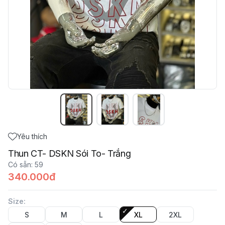
Yêu thích
Thun CT- DSKN Sói To- Trắng
Có sẵn
:
59
340.000đ
Size
:
S
M
L
XL
2XL