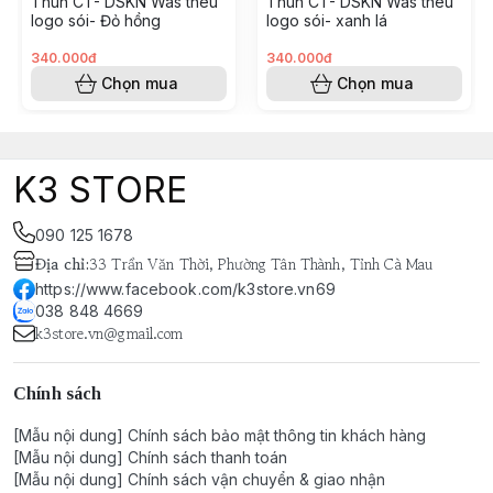
Thun CT- DSKN Was thêu
Thun CT- DSKN Was thêu
logo sói- Đỏ hồng
logo sói- xanh lá
340.000đ
340.000đ
Chọn mua
Chọn mua
K3 STORE
090 125 1678
Địa chỉ
:
33 Trần Văn Thời, Phường Tân Thành, Tỉnh Cà Mau
https://www.facebook.com/k3store.vn69
038 848 4669
k3store.vn@gmail.com
Chính sách
[Mẫu nội dung] Chính sách bảo mật thông tin khách hàng
[Mẫu nội dung] Chính sách thanh toán
[Mẫu nội dung] Chính sách vận chuyển & giao nhận