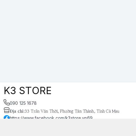
K3 STORE
090 125 1678
Địa chỉ
:
33 Trần Văn Thời, Phường Tân Thành, Tỉnh Cà Mau
https://www.facebook.com/k3store.vn69
038 848 4669
k3store.vn@gmail.com