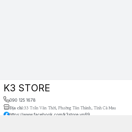
K3 STORE
090 125 1678
Địa chỉ
:
33 Trần Văn Thời, Phường Tân Thành, Tỉnh Cà Mau
https://www.facebook.com/k3store.vn69
038 848 4669
k3store.vn@gmail.com