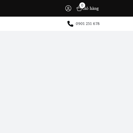
0
Giỏ hàng
0901 251 678