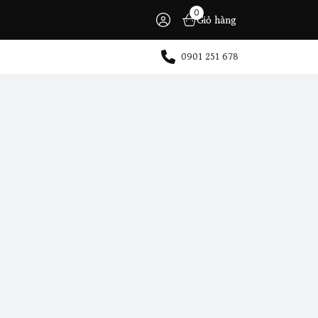
0
Giỏ hàng
0901 251 678