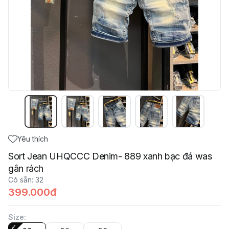
Yêu thích
Sort Jean UHQCCC Denim- 889 xanh bạc đá was
gân rách
Có sẵn
:
32
399.000đ
Size
: