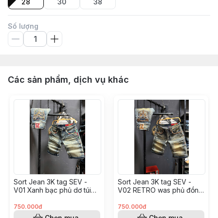
28
30
38
Số lượng
Các sản phẩm, dịch vụ khác
Sort Jean 3K tag SEV -
Sort Jean 3K tag SEV -
V01 Xanh bạc phủ dơ túi
V02 RETRO was phủ đồng
dập viền thêu da
hiệu ứng vân túi thêu Da
750.000đ
750.000đ
Chọn mua
Chọn mua