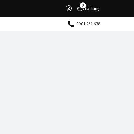
0
Giỏ hàng
0901 251 678