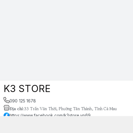
K3 STORE
090 125 1678
Địa chỉ
:
33 Trần Văn Thời, Phường Tân Thành, Tỉnh Cà Mau
https://www.facebook.com/k3store.vn69
038 848 4669
k3store.vn@gmail.com