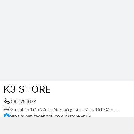
K3 STORE
090 125 1678
Địa chỉ
:
33 Trần Văn Thời, Phường Tân Thành, Tỉnh Cà Mau
https://www.facebook.com/k3store.vn69
038 848 4669
k3store.vn@gmail.com