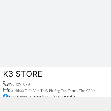
K3 STORE
090 125 1678
Địa chỉ
:
33 Trần Văn Thời, Phường Tân Thành, Tỉnh Cà Mau
https://www.facebook.com/k3store.vn69
038 848 4669
k3store.vn@gmail.com