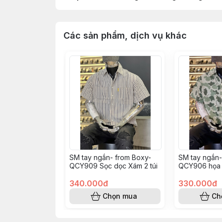
Các sản phẩm, dịch vụ khác
SM tay ngắn- from Boxy-
SM tay ngắn-
QCY909 Sọc dọc Xám 2 túi
QCY906 họa t
xanh
340.000đ
330.000đ
Chọn mua
Ch