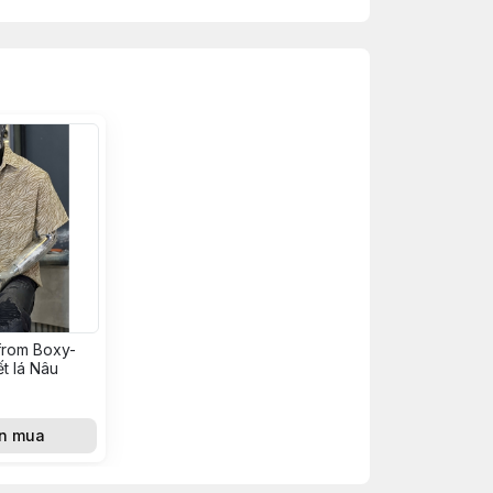
from Boxy-
t lá Nâu
n mua