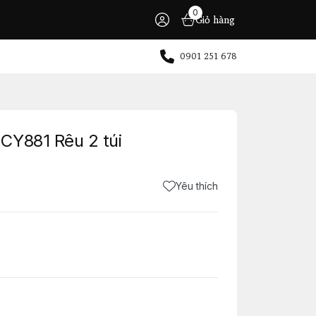
0
Giỏ hàng
0901 251 678
CY881 Rêu 2 túi
Yêu thích