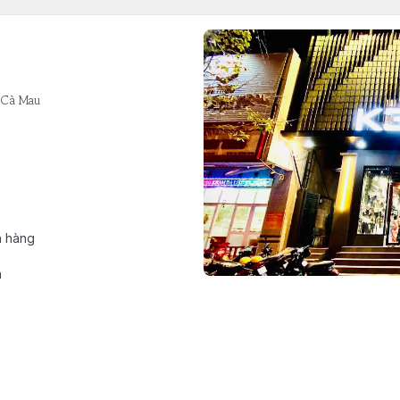
 Cà Mau
h hàng
n