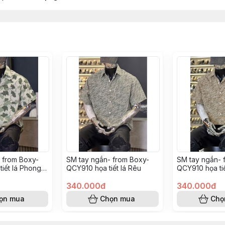
 from Boxy-
SM tay ngắn- from Boxy-
SM tay ngắn- 
iết lá Phong
QCY910 họa tiết lá Rêu
QCY910 họa tiế
340.000đ
340.000đ
ọn mua
Chọn mua
Chọ