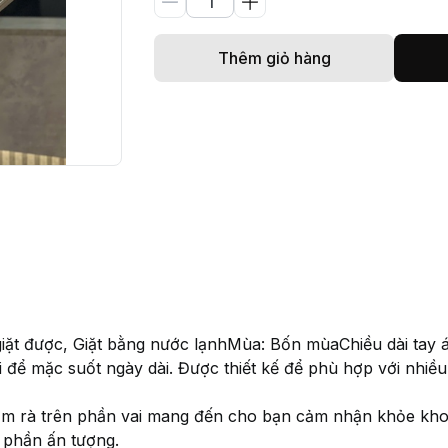
Thêm giỏ hàng
 giặt được, Giặt bằng nước lạnhMùa: Bốn mùaChiều dài tay
ái để mặc suốt ngày dài. Được thiết kế để phù hợp với nhiề
ờm rà trên phần vai mang đến cho bạn cảm nhận khỏe khoắ
 phần ấn tượng.