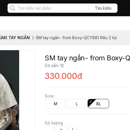
Tìm kiếm
KAKI TAY NGẮN
SM tay ngắn- from Boxy-QCY881 Rêu 2 túi
SM tay ngắn- from Boxy-Q
Có sẵn
:
12
330.000đ
Size
:
M
L
XL
Số lượng