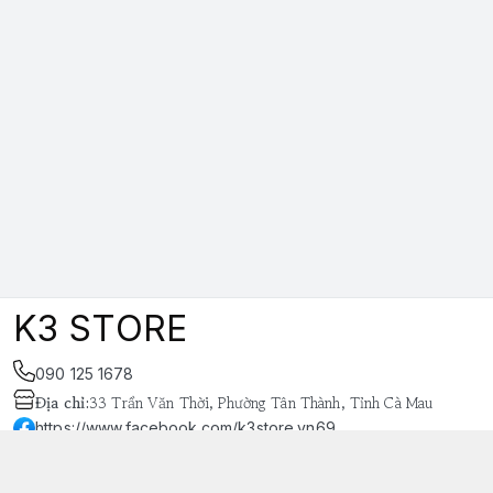
K3 STORE
090 125 1678
Địa chỉ
:
33 Trần Văn Thời, Phường Tân Thành, Tỉnh Cà Mau
https://www.facebook.com/k3store.vn69
038 848 4669
k3store.vn@gmail.com