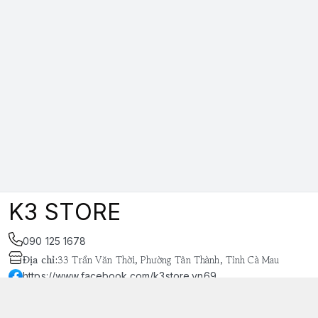
K3 STORE
090 125 1678
Địa chỉ
:
33 Trần Văn Thời, Phường Tân Thành, Tỉnh Cà Mau
https://www.facebook.com/k3store.vn69
038 848 4669
k3store.vn@gmail.com