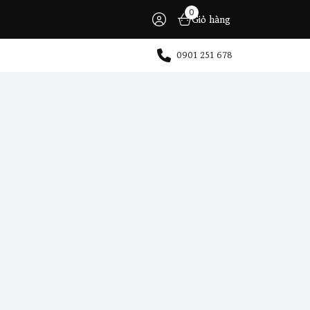
0
Giỏ hàng
0901 251 678