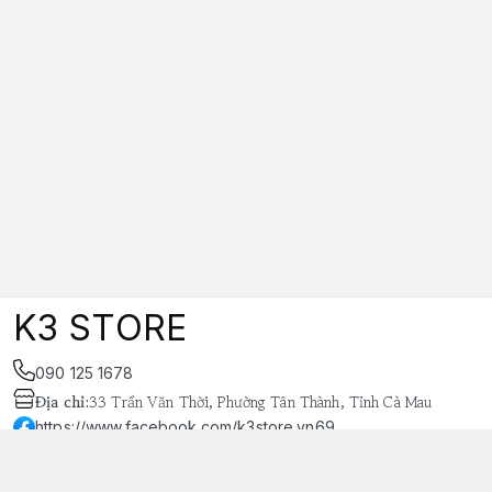
K3 STORE
090 125 1678
Địa chỉ
:
33 Trần Văn Thời, Phường Tân Thành, Tỉnh Cà Mau
https://www.facebook.com/k3store.vn69
038 848 4669
k3store.vn@gmail.com