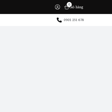
0
Giỏ hàng
0901 251 678