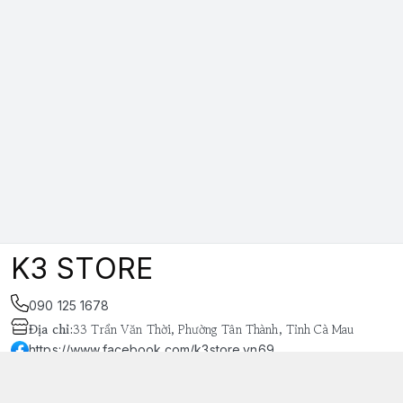
K3 STORE
090 125 1678
Địa chỉ
:
33 Trần Văn Thời, Phường Tân Thành, Tỉnh Cà Mau
https://www.facebook.com/k3store.vn69
038 848 4669
k3store.vn@gmail.com