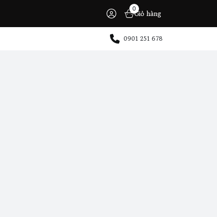
0
Giỏ hàng
0901 251 678