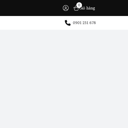
0
Giỏ hàng
0901 251 678