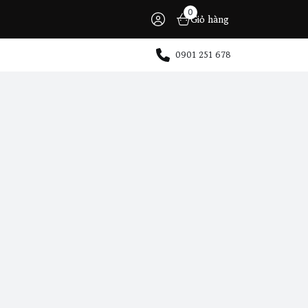
0
Giỏ hàng
0901 251 678