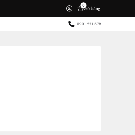
0
Giỏ hàng
0901 251 678