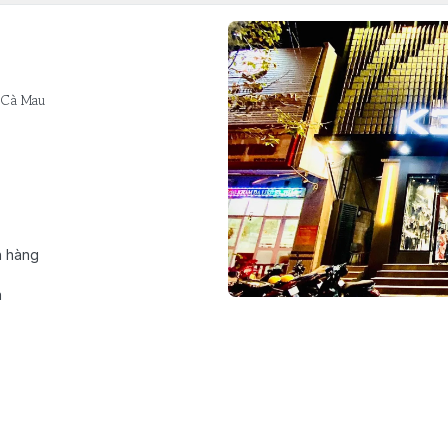
 Cà Mau
h hàng
n