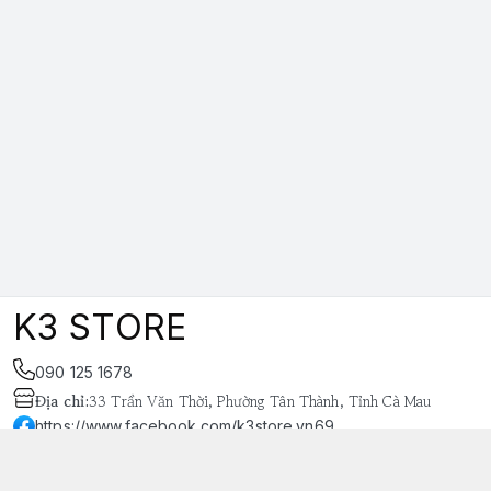
K3 STORE
090 125 1678
Địa chỉ
:
33 Trần Văn Thời, Phường Tân Thành, Tỉnh Cà Mau
https://www.facebook.com/k3store.vn69
038 848 4669
k3store.vn@gmail.com