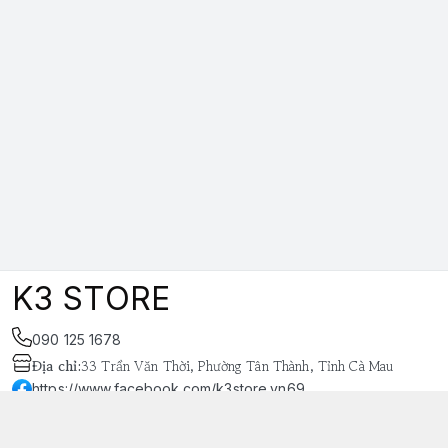
K3 STORE
090 125 1678
Địa chỉ
:
33 Trần Văn Thời, Phường Tân Thành, Tỉnh Cà Mau
https://www.facebook.com/k3store.vn69
038 848 4669
k3store.vn@gmail.com