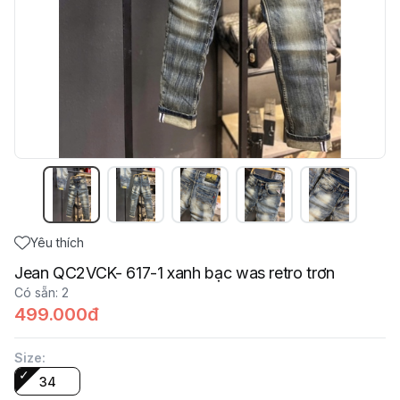
Yêu thích
Jean QC2VCK- 617-1 xanh bạc was retro trơn
Có sẵn
:
2
499.000đ
Size
:
34