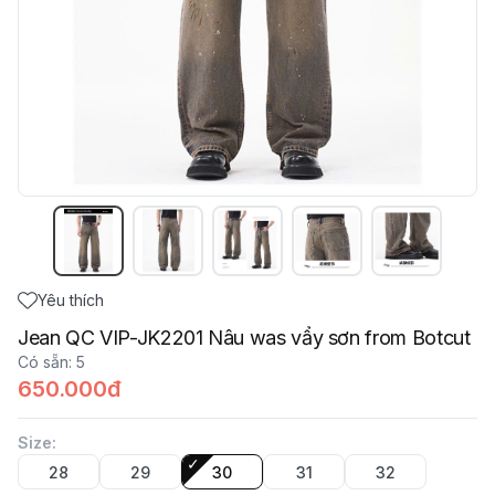
Yêu thích
Jean QC VIP-JK2201 Nâu was vẩy sơn from Botcut
Có sẵn
:
5
650.000đ
Size
:
28
29
30
31
32