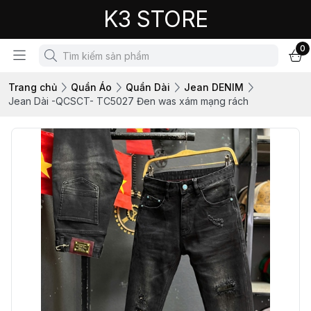
K3 STORE
0
Trang chủ
Quần Áo
Quần Dài
Jean DENIM
Jean Dài -QCSCT- TC5027 Đen was xám mạng rách