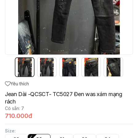
Yêu thích
Jean Dài -QCSCT- TC5027 Đen was xám mạng
rách
Có sẵn
:
7
710.000đ
Size
: