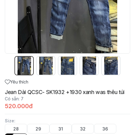
Yêu thích
Jean Dài QCSC- SK1932 +1930 xanh was thêu túi
Có sẵn
:
7
520.000đ
Size
:
28
29
31
32
36