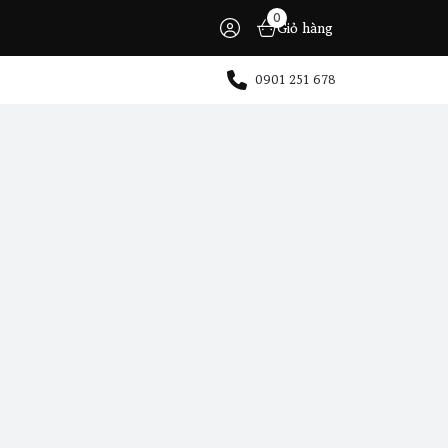
0
Giỏ hàng
0901 251 678