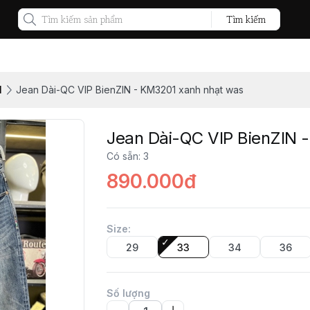
Tìm kiếm
M
Jean Dài-QC VIP BienZIN - KM3201 xanh nhạt was
Jean Dài-QC VIP BienZIN 
Có sẵn
:
3
890.000đ
Size
:
29
33
34
36
Số lượng