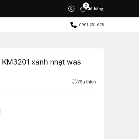
0
Giỏ hàng
0901 251 678
- KM3201 xanh nhạt was
Yêu thích