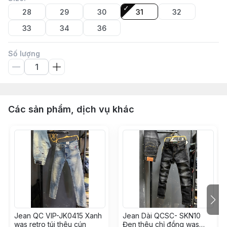
28
29
30
31
32
33
34
36
Số lượng
Các sản phẩm, dịch vụ khác
Jean QC VIP-JK0415 Xanh
Jean Dài QCSC- SKN10
was retro túi thêu cún
Đen thêu chỉ đồng was