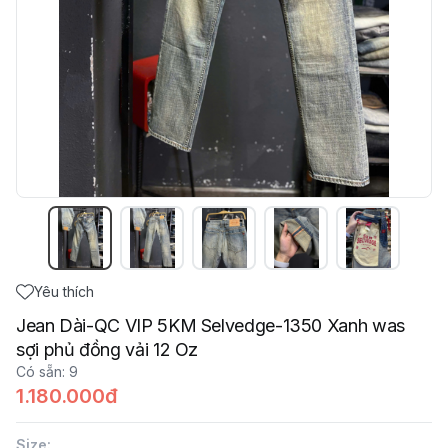
Yêu thích
Jean Dài-QC VIP 5KM Selvedge-1350 Xanh was
sợi phủ đồng vải 12 Oz
Có sẵn
:
9
1.180.000đ
Size
: