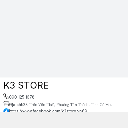
K3 STORE
090 125 1678
Địa chỉ
:
33 Trần Văn Thời, Phường Tân Thành, Tỉnh Cà Mau
https://www.facebook.com/k3store.vn69
038 848 4669
k3store.vn@gmail.com