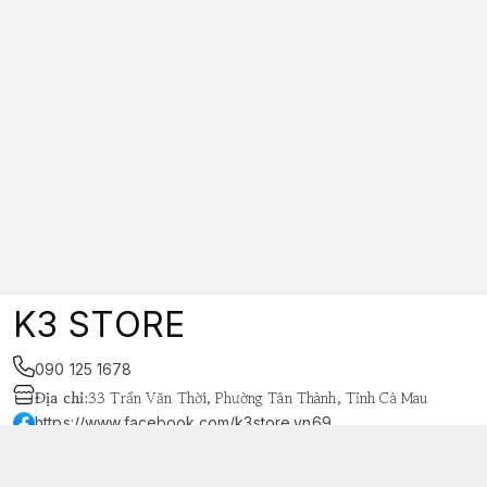
K3 STORE
090 125 1678
Địa chỉ
:
33 Trần Văn Thời, Phường Tân Thành, Tỉnh Cà Mau
https://www.facebook.com/k3store.vn69
038 848 4669
k3store.vn@gmail.com