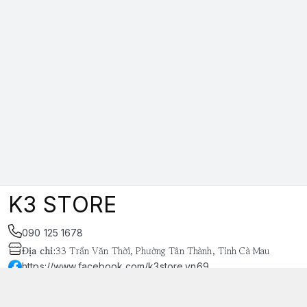
K3 STORE
090 125 1678
Địa chỉ
:
33 Trần Văn Thời, Phường Tân Thành, Tỉnh Cà Mau
https://www.facebook.com/k3store.vn69
038 848 4669
k3store.vn@gmail.com