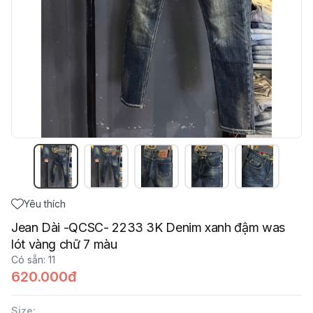
Yêu thích
Jean Dài -QCSC- 2233 3K Denim xanh đậm was
lót vàng chữ 7 màu
Có sẵn
:
11
620.000đ
Size
: