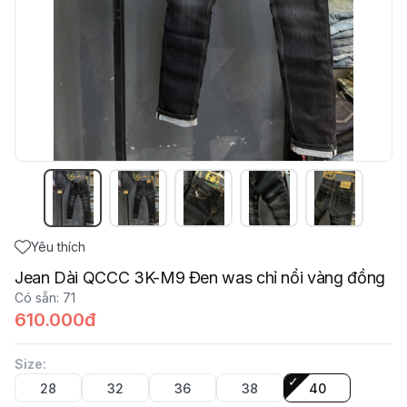
Yêu thích
Jean Dài QCCC 3K-M9 Đen was chỉ nổi vàng đồng
Có sẵn
:
71
610.000đ
Size
:
28
32
36
38
40