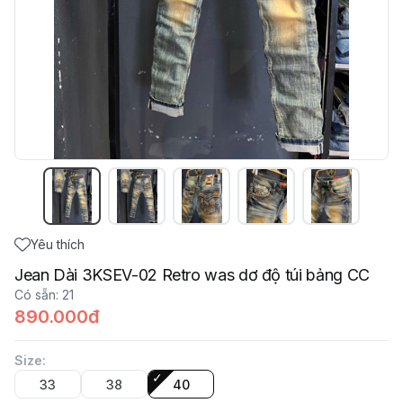
Yêu thích
Jean Dài 3KSEV-02 Retro was dơ độ túi bảng CC
Có sẵn
:
21
890.000đ
Size
:
33
38
40