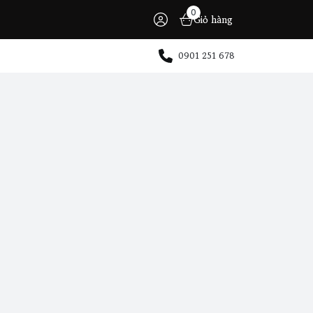
0
Giỏ hàng
0901 251 678