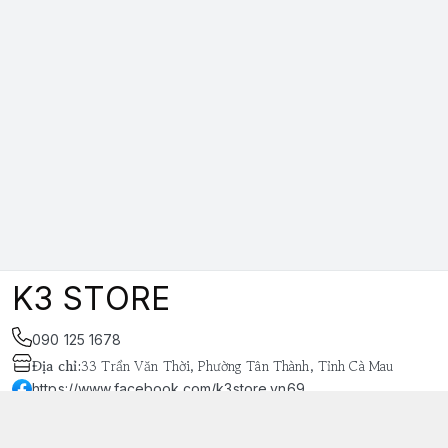
K3 STORE
090 125 1678
Địa chỉ
:
33 Trần Văn Thời, Phường Tân Thành, Tỉnh Cà Mau
https://www.facebook.com/k3store.vn69
038 848 4669
k3store.vn@gmail.com